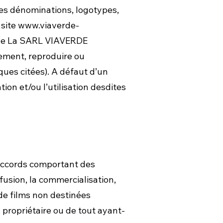
es dénominations, logotypes,
 site
www.viaverde-
s de La SARL VIAVERDE
lement, reproduire ou
ques citées). A défaut d’un
ion et/ou l’utilisation desdites
 accords comportant des
iffusion, la commercialisation,
, de films non destinées
u propriétaire ou de tout ayant-